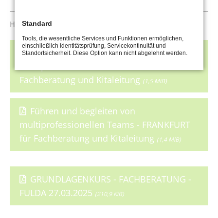
_______________________________________________________________________
Standard
HIER ZUM DOWNLOAD DER KURSBESCHREIBUNGEN.
Tools, die wesentliche Services und Funktionen ermöglichen,
einschließlich Identitätsprüfung, Servicekontinuität und
Führen und Begleiten von
Standortsicherheit. Diese Option kann nicht abgelehnt werden.
multiprofessionellen Team - KASSEL für
Fachberatung und Kitaleitung
(1,5 MiB)
Führen und begleiten von
multiprofessionellen Teams - FRANKFURT
für Fachberatung und Kitaleitung
(1,4 MiB)
GRUNDLAGENKURS - FACHBERATUNG -
FULDA 27.03.2025
(210,9 KiB)