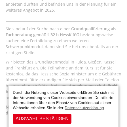
anbieten durften und befinden uns in der Planung für ein
weiteres Angebot in 2025.
_______________________________________________________________________
Sie sind auf der Suche nach einer
Grundqualifizierung als
Fachberatung gemäß § 32 b HessKiföG
beziehungsweise
suchen eine Fortbildung zu einem weiteren
Schwerpunktmodul, dann sind Sie bei uns ebenfalls an der
richtigen Stelle.
Wir bieten das Grundlagenmodul in Fulda, Gießen, Kassel
und Frankfurt an. Die Teilnahme an dem Kurs ist für Sie
kostenlos, da das Hessische Sozialministerium die Gebühren
übernimmt. Bitte erkundigen Sie sich per Mail oder Telefon
bei uns, ob noch Plätze frei sind.
Anmeldungen sind direkt
bei uns möglich
. Das entsprechende PDF finden sie hier
Durch die Nutzung dieser Webseite erklären Sie sich mit
auf dieser Seite, wenn wir aktuell einen Kurs anbieten.
der Verwendung von Cookies einverstanden. Detaillierte
Informationen über den Einsatz von Cookies auf dieser
Nächster Kursstart in FULDA: 27.03.2025 (1. Tag Präsenz,
Webseite erhalten Sie in der
Datenschutzerklärung
.
drei Treffen ONLINE)
AUSWAHL BESTÄTIGEN