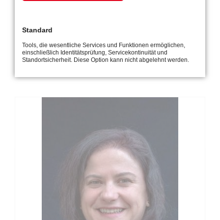
Anette
Ruddies
Verwaltung
Standard
0641/ 40 19 256
Tools, die wesentliche Services und Funktionen ermöglichen,
einschließlich Identitätsprüfung, Servicekontinuität und
bw-verwaltung-1@awo-fortbildung.de
Standortsicherheit. Diese Option kann nicht abgelehnt werden.