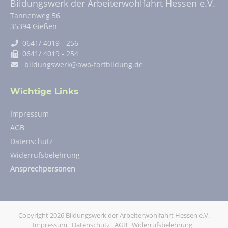
Bildungswerk der Arbeiterwohlfahrt Hessen e.V.
Tannenweg 56
35394
Gießen
0641/ 4019 - 256
0641/ 4019 - 254
bildungswerk@awo-fortbildung.de
Wichtige Links
Navigation
Impressum
überspringen
AGB
Datenschutz
Widerrufsbelehrung
Ansprechpersonen
Copyright 2026 Bildungswerk der Arbeiterwohlfahrt Hessen e.V.
Navigation
Impressum
Datenschutz
AGB
Widerrufsbelehrung