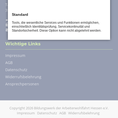
Tannenweg 56
35394
Gießen
Standard
0641/ 4019 - 256
Tools, die wesentliche Services und Funktionen ermöglichen,
0641/ 4019 - 254
einschließlich Identitätsprüfung, Servicekontinuität und
bildungswerk@awo-fortbildung.de
Standortsicherheit. Diese Option kann nicht abgelehnt werden.
Wichtige Links
Navigation
Impressum
überspringen
AGB
Datenschutz
Widerrufsbelehrung
Ansprechpersonen
Copyright 2026 Bildungswerk der Arbeiterwohlfahrt Hessen e.V.
Navigation
Impressum
Datenschutz
AGB
Widerrufsbelehrung
überspringen